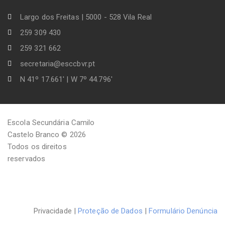
Largo dos Freitas | 5000 - 528 Vila Real
259 309 430
259 321 662
secretaria@esccbvr.pt
N 41º 17.661' | W 7º 44.796'
Escola Secundária Camilo
Castelo Branco © 2026
Todos os direitos
reservados
Privacidade |
Proteção de Dados
|
Formulário Denúncia