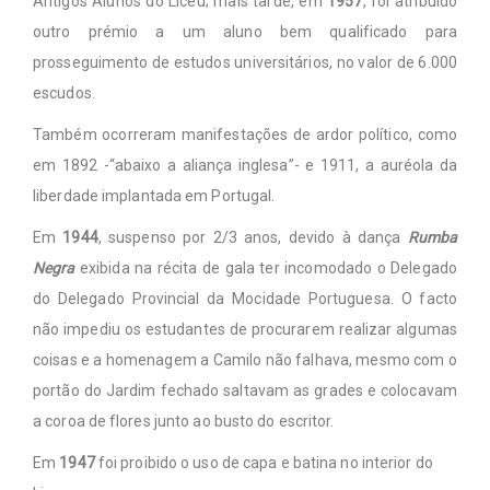
Antigos Alunos do Liceu; mais tarde, em
1957
, foi atribuído
outro prémio a um aluno bem qualificado para
prosseguimento de estudos universitários, no valor de 6.000
escudos.
Também ocorreram manifestações de ardor político, como
em 1892 -“abaixo a aliança inglesa”- e 1911, a auréola da
liberdade implantada em Portugal.
Em
1944
, suspenso por 2/3 anos, devido à dança
Rumba
Negra
exibida na récita de gala ter incomodado o Delegado
do Delegado Provincial da Mocidade Portuguesa. O facto
não impediu os estudantes de procurarem realizar algumas
coisas e a homenagem a Camilo não falhava, mesmo com o
portão do Jardim fechado saltavam as grades e colocavam
a coroa de flores junto ao busto do escritor.
Em
1947
foi proibido o uso de capa e batina no interior do