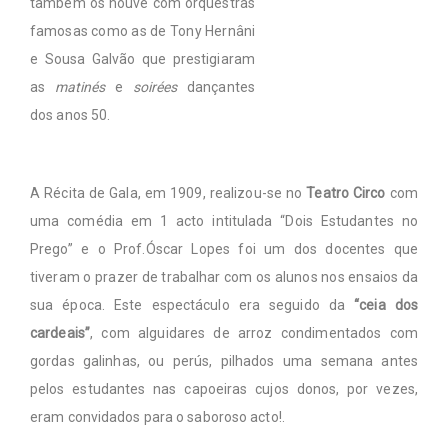
também os houve com orquestras
famosas como as de Tony Hernâni
e Sousa Galvão que prestigiaram
as
matinés
e
soirées
dançantes
dos anos 50.
A Récita de Gala, em 1909, realizou-se no
Teatro Circo
com
uma comédia em 1 acto intitulada “Dois Estudantes no
Prego” e o Prof.Óscar Lopes foi um dos docentes que
tiveram o prazer de trabalhar com os alunos nos ensaios da
sua época. Este espectáculo era seguido da
“ceia dos
cardeais”
, com alguidares de arroz condimentados com
gordas galinhas, ou perús, pilhados uma semana antes
pelos estudantes nas capoeiras cujos donos, por vezes,
eram convidados para o saboroso acto!.