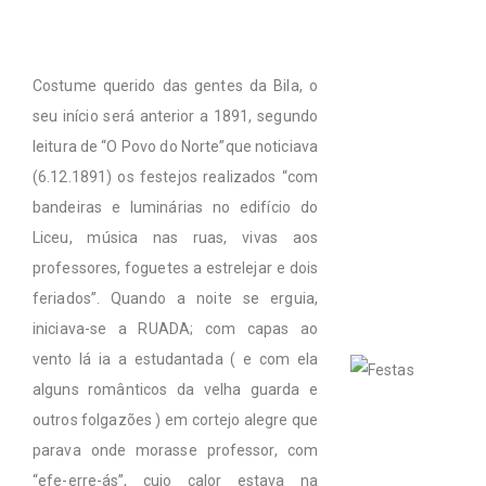
Costume querido das gentes da Bila, o
seu início será anterior a 1891, segundo
leitura de “O Povo do Norte”que noticiava
(6.12.1891) os festejos realizados “com
bandeiras e luminárias no edifício do
Liceu, música nas ruas, vivas aos
professores, foguetes a estrelejar e dois
feriados”. Quando a noite se erguia,
iniciava-se a RUADA; com capas ao
vento lá ia a estudantada ( e com ela
alguns românticos da velha guarda e
outros folgazões ) em cortejo alegre que
parava onde morasse professor, com
“efe-erre-ás”, cujo calor estava na