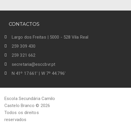
CONTACTOS
Largo dos Freitas | 5000 - 528 Vila Real
259 309 430
259 321 662
secretaria@esccbvr.pt
N 41º 17.661' | W 7º 44.796'
Escola Secundária Camilo
Castelo Branco © 2026
Todos os direitos
reservados