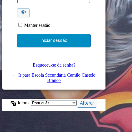
Manter sessão
Esqueceu-se da senha?
← Ir para Escola Secundária Camilo Castelo
Branco
Idioma