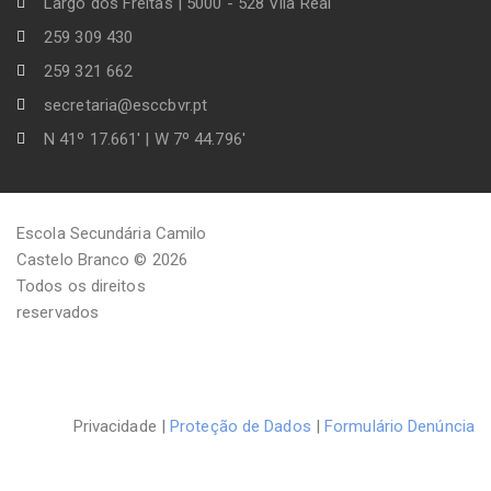
Largo dos Freitas | 5000 - 528 Vila Real
259 309 430
259 321 662
secretaria@esccbvr.pt
N 41º 17.661' | W 7º 44.796'
Escola Secundária Camilo
Castelo Branco © 2026
Todos os direitos
reservados
Privacidade |
Proteção de Dados
|
Formulário Denúncia