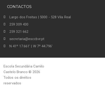
CONTACTOS
Largo dos Freitas | 5000 - 528 Vila Real
259 309 430
259 321 662
secretaria@esccbvr.pt
N 41º 17.661' | W 7º 44.796'
Escola Secundária Camilo
Castelo Branco © 2026
Todos os direitos
reservados