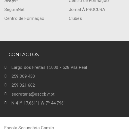
ANQEP
Centro de Formação
SeguraNet
Jornal À PROCURA
Centro de Formação
Clubes
CONTACTOS
Largo dos Freitas | 5000 - 528 Vila Real
259 309 430
259 321 662
secretaria@esccbvr.pt
N 41º 17.661' | W 7º 44.796'
Escola Secundária Camilo