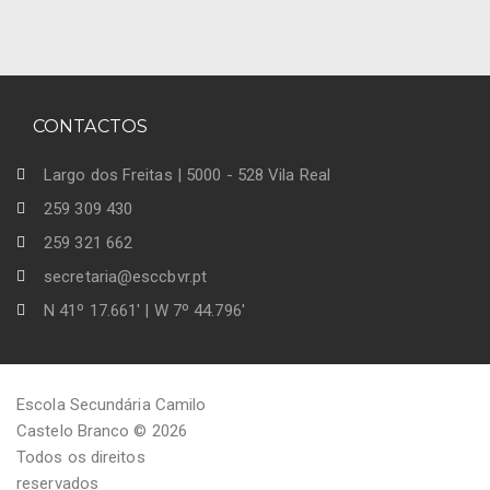
CONTACTOS
Largo dos Freitas | 5000 - 528 Vila Real
259 309 430
259 321 662
secretaria@esccbvr.pt
N 41º 17.661' | W 7º 44.796'
Escola Secundária Camilo
Castelo Branco © 2026
Todos os direitos
reservados