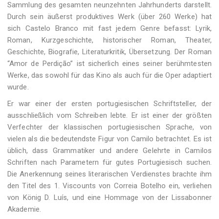
Sammlung des gesamten neunzehnten Jahrhunderts darstellt.
Durch sein äußerst produktives Werk (über 260 Werke) hat
sich Castelo Branco mit fast jedem Genre befasst: Lyrik,
Roman, Kurzgeschichte, historischer Roman, Theater,
Geschichte, Biografie, Literaturkritik, Übersetzung. Der Roman
“Amor de Perdição” ist sicherlich eines seiner berühmtesten
Werke, das sowohl für das Kino als auch für die Oper adaptiert
wurde.
Er war einer der ersten portugiesischen Schriftsteller, der
ausschließlich vom Schreiben lebte. Er ist einer der größten
Verfechter der klassischen portugiesischen Sprache, von
vielen als die bedeutendste Figur von Camilo betrachtet. Es ist
üblich, dass Grammatiker und andere Gelehrte in Camilos
Schriften nach Parametern für gutes Portugiesisch suchen.
Die Anerkennung seines literarischen Verdienstes brachte ihm
den Titel des 1. Viscounts von Correia Botelho ein, verliehen
von König D. Luís, und eine Hommage von der Lissabonner
Akademie.