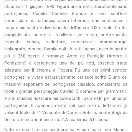
65 anni, il 1 giugno 1890. Figura unica dell’;ultraromanticismo
portoghese, Camilo Castelo Branco è uno scrittore
immortalato da un’ampia opera letteraria, che costituisce il
corpus più vasto e diversificato dell’;intero XIX secolo. Poeta,
pamphletista, autore di feuilleton, polemista, prefazionista,
cronista, critico, traduttore, romanziere, drammaturgo,
bibliografo, storico, Camilo coltivò tutti i generi, avendo scritto
più di 260 opere. Il romanzo Amor de Perdição (Amore di
Perdizione) è certamente uno dei più noti, essendo stato
adattato per il cinema e l’;opera. Fu uno dei primi scrittori
portoghesi a vivere esclusivamente dei suoi scritti. È uno dei
massimi esponenti del portoghese classico, considerato da
molti il grande personaggio Camilo. È comune per grammatici
e altri studiosi ricercare nei suoi scritti i parametri per un buon
portoghese. Il riconoscimento del suo merito letterario gli
valse il titolo di 1° Visconte di Correia Botelio, conferitogli da
Re Luís, e un’;onorificenza dall’;Accademia di Lisbona.
Nato in una famiglia aristocratica – suo padre era Manuel