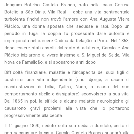
Joaquim Botelho Castelo Branco, nato nella casa Correia
Botelio a São Dinis, Vila Real – ebbe una vita sentimentale
turbolenta finché non trovò l’amore con Ana Augusta Vieira
Plácido, una donna sposata che sedusse e rapì. Dopo un
periodo in fuga, la coppia fu processata dalle autorità e
imprigionata nel carcere Cadeia da Relação a Porto. Nel 1863,
dopo essere stati assolti dal reato di adulterio, Camilo e Ana
Plácido iniziarono a vivere insieme a S. Miguel de Seide, Vila
Nova de Famalicão, e si sposarono anni dopo.
Difficoltà finanziarie, malattie e l’;incapacità dei suoi figli di
costruirsi una vita indipendente (uno, djorge, a causa di
manifestazioni di follia, l’;altro, Nuno, a causa del suo
comportamento ribelle e dissipatore) sconvolsero la sua vita.
Dal 1865 in poi, la sifilide e alcune malattie neurologiche gli
causarono gravi problemi alla vista che lo portarono
progressivamente alla cecità.
Il 1° giugno 1890, seduto sulla sua sedia a dondolo, certo di
non riacquistare la vista, Camilo Castelo Branco si sparò alla