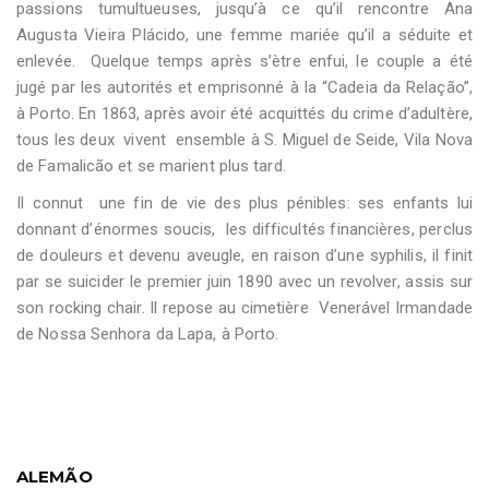
passions tumultueuses, jusqu’à ce qu’il rencontre Ana
Augusta Vieira Plácido, une femme mariée qu’il a séduite et
enlevée. Quelque temps après s’ètre enfui, le couple a été
jugé par les autorités et emprisonné à la “Cadeia da Relação”,
à Porto. En 1863, après avoir été acquittés du crime d’adultère,
tous les deux vivent ensemble à S. Miguel de Seide, Vila Nova
de Famalicão et se marient plus tard.
Il connut une fin de vie des plus pénibles: ses enfants lui
donnant d’énormes soucis, les difficultés financières, perclus
de douleurs et devenu aveugle, en raison d’une syphilis, il finit
par se suicider le premier juin 1890 avec un revolver, assis sur
son rocking chair. Il repose au cimetière Venerável Irmandade
de Nossa Senhora da Lapa, à Porto.
ALEMÃO