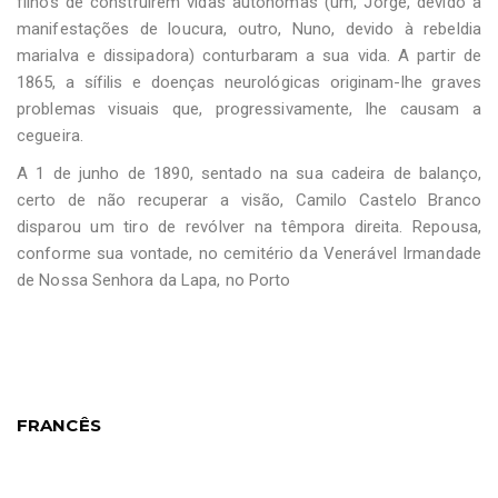
filhos de construírem vidas autónomas (um, Jorge, devido a
manifestações de loucura, outro, Nuno, devido à rebeldia
marialva e dissipadora) conturbaram a sua vida. A partir de
1865, a sífilis e doenças neurológicas originam-lhe graves
problemas visuais que, progressivamente, lhe causam a
cegueira.
A 1 de junho de 1890, sentado na sua cadeira de balanço,
certo de não recuperar a visão, Camilo Castelo Branco
disparou um tiro de revólver na têmpora direita. Repousa,
conforme sua vontade, no cemitério da Venerável Irmandade
de Nossa Senhora da Lapa, no Porto
FRANCÊS