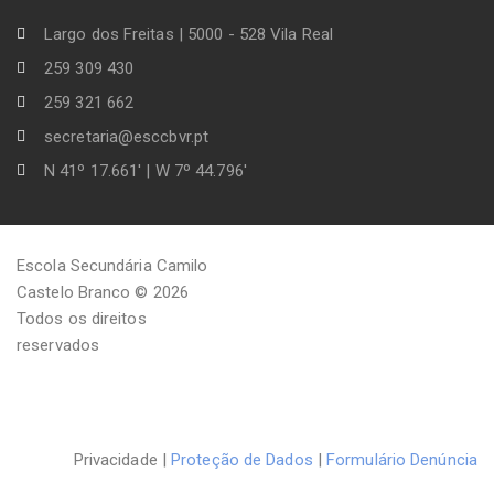
Largo dos Freitas | 5000 - 528 Vila Real
259 309 430
259 321 662
secretaria@esccbvr.pt
N 41º 17.661' | W 7º 44.796'
Escola Secundária Camilo
Castelo Branco © 2026
Todos os direitos
reservados
Privacidade |
Proteção de Dados
|
Formulário Denúncia