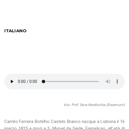
ITALIANO
Voz: Prof. Sara Nardicchia (Erasmus+)
Camilo Ferreira Botelho Castelo Branco nacque a Lisbona il 16
marzo 1825 e morì a S. Miguel de Seide, Famalicao, all’;età di