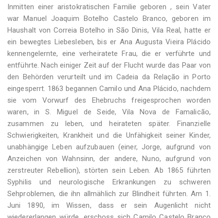
Inmitten einer aristokratischen Familie geboren , sein Vater
war Manuel Joaquim Botelho Castelo Branco, geboren im
Haushalt von Correia Botelho in São Dinis, Vila Real, hatte er
ein bewegtes Liebesleben, bis er Ana Augusta Vieira Plácido
kennengelernte, eine verheiratete Frau, die er verführte und
entführte. Nach einiger Zeit auf der Flucht wurde das Paar von
den Behörden verurteilt und im Cadeia da Relação in Porto
eingesperrt. 1863 begannen Camilo und Ana Plácido, nachdem
sie vom Vorwurf des Ehebruchs freigesprochen worden
waren, in S. Miguel de Seide, Vila Nova de Famalicão,
zusammen zu leben, und heirateten später. Finanzielle
Schwierigkeiten, Krankheit und die Unfähigkeit seiner Kinder,
unabhängige Leben aufzubauen (einer, Jorge, aufgrund von
Anzeichen von Wahnsinn, der andere, Nuno, aufgrund von
zerstreuter Rebellion), störten sein Leben. Ab 1865 führten
Syphilis und neurologische Erkrankungen zu schweren
Sehproblemen, die ihn allmählich zur Blindheit führten. Am 1.
Juni 1890, im Wissen, dass er sein Augenlicht nicht
wiedererlangen würde, erschoss sich Camilo Castelo Branco