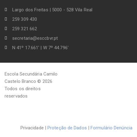
Largo dos Freitas | 5000 - 528 Vila Real
259 309 430
259 321 662
secretaria@esccbvr.pt
N 41º 17.661' | W 7º 44.796'
Escola Secundária Camilo
Castelo Branco © 2026
Todos os direitos
reservados
Privacidade |
Proteção de Dados
|
Formulário Denúncia