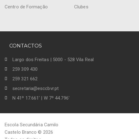
Centro de Formação
Clubes
CONTACTOS
Largo dos Freitas | 5000 - 528 Vila Real
259 309 430
259 321 662
secretaria@esccbvr.pt
N 41º 17.661' | W 7º 44.796'
Escola Secundária Camilo
Castelo Branco © 2026