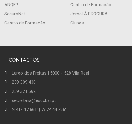
ANQEP
Centro de Formação
SeguraNet
Jornal À PROCURA
Centro de Formação
Clubes
CONTACTOS
Largo dos Freitas | 5000 - 528 Vila Real
259 309 430
259 321 662
secretaria@esccbvr.pt
N 41º 17.661' | W 7º 44.796'