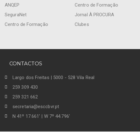
ANQEP
Centro de Formação
SeguraNet
Jornal À PROCURA
Centro de Formação
Clubes
CONTACTOS
Largo dos Freitas | 5000 - 528 Vila Real
259 309 430
259 321 662
secretaria@esccbvr.pt
N 41º 17.661' | W 7º 44.796'