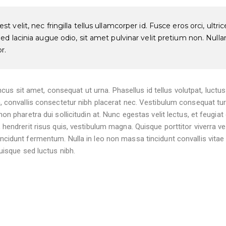
 velit, nec fringilla tellus ullamcorper id. Fusce eros orci, ultrices
Sed lacinia augue odio, sit amet pulvinar velit pretium non. Nulla
r.
honcus sit amet, consequat ut urna. Phasellus id tellus volutpat, luctu
, convallis consectetur nibh placerat nec. Vestibulum consequat tur
on pharetra dui sollicitudin at. Nunc egestas velit lectus, et feugiat
hendrerit risus quis, vestibulum magna. Quisque porttitor viverra vest
cidunt fermentum. Nulla in leo non massa tincidunt convallis vitae
uisque sed luctus nibh.