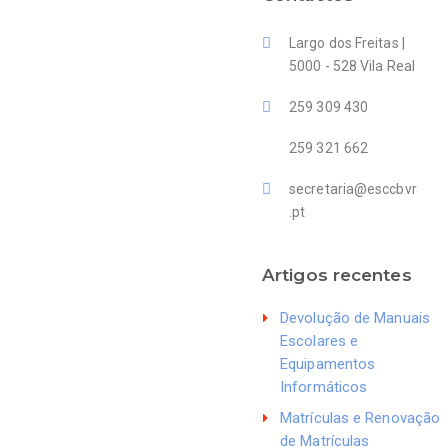
Largo dos Freitas |
5000 - 528 Vila Real
259 309 430
259 321 662
secretaria@esccbvr
.pt
Artigos recentes
Devolução de Manuais
Escolares e
Equipamentos
Informáticos
Matrículas e Renovação
de Matrículas