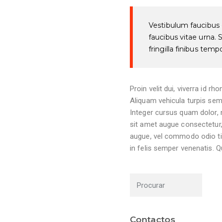
Vestibulum faucibus est
faucibus vitae urna. 
fringilla finibus tempo
Proin velit dui, viverra id r
Aliquam vehicula turpis sem
Integer cursus quam dolor, n
sit amet augue consectetur, 
augue, vel commodo odio tin
in felis semper venenatis. Q
Contactos