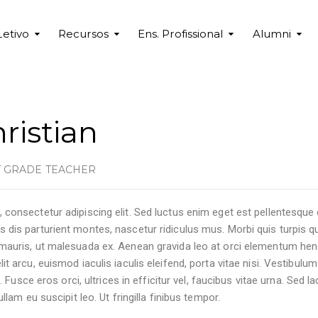
Letivo
Recursos
Ens. Profissional
Alumni
ristian
T GRADE TEACHER
consectetur adipiscing elit. Sed luctus enim eget est pellentesque 
dis parturient montes, nascetur ridiculus mus. Morbi quis turpis qu
mauris, ut malesuada ex. Aenean gravida leo at orci elementum hend
t arcu, euismod iaculis iaculis eleifend, porta vitae nisi. Vestibulum
d. Fusce eros orci, ultrices in efficitur vel, faucibus vitae urna. Sed 
ullam eu suscipit leo. Ut fringilla finibus tempor.