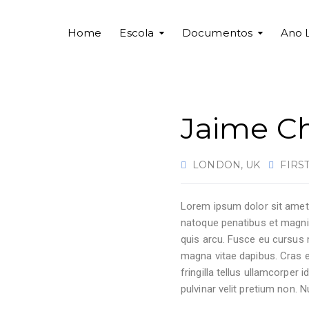
Home
Escola
Documentos
Ano 
Jaime Ch
LONDON, UK
FIRS
Lorem ipsum dolor sit amet, 
natoque penatibus et magnis 
quis arcu. Fusce eu cursus 
magna vitae dapibus. Cras eli
fringilla tellus ullamcorper i
pulvinar velit pretium non. N