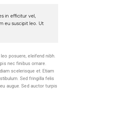
 in efficitur vel,
m eu suscipit leo. Ut
s leo posuere, eleifend nibh.
pis nec finibus ornare.
 diam scelerisque et. Etiam
ibulum. Sed fringilla felis
 eu augue. Sed auctor turpis