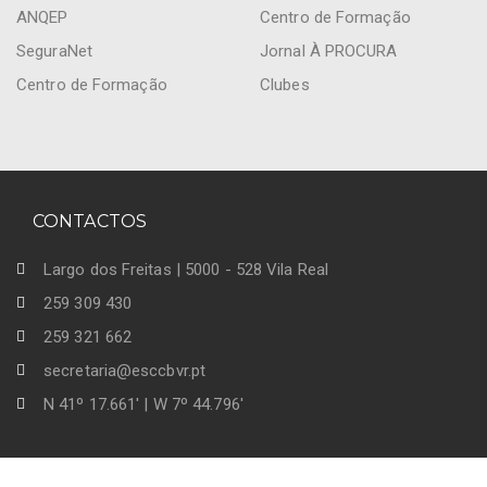
ANQEP
Centro de Formação
SeguraNet
Jornal À PROCURA
Centro de Formação
Clubes
CONTACTOS
Largo dos Freitas | 5000 - 528 Vila Real
259 309 430
259 321 662
secretaria@esccbvr.pt
N 41º 17.661' | W 7º 44.796'