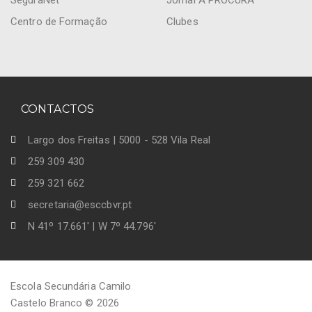
SeguraNet
Jornal À PROCURA
Centro de Formação
Clubes
CONTACTOS
Largo dos Freitas | 5000 - 528 Vila Real
259 309 430
259 321 662
secretaria@esccbvr.pt
N 41º 17.661' | W 7º 44.796'
Escola Secundária Camilo
Castelo Branco © 2026