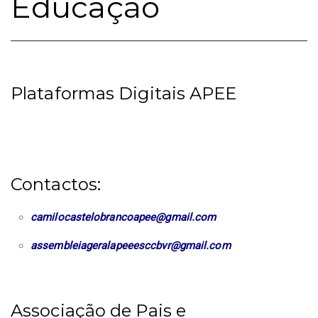
Educação
Plataformas Digitais APEE
Contactos:
camilocastelobrancoapee@gmail.com
assembleiageralapeeesccbvr@gmail.com
Associação de Pais e