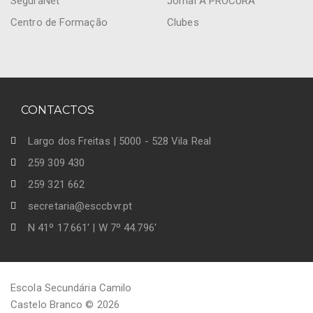
SeguraNet
Jornal À PROCURA
Centro de Formação
Clubes
CONTACTOS
Largo dos Freitas | 5000 - 528 Vila Real
259 309 430
259 321 662
secretaria@esccbvr.pt
N 41º 17.661' | W 7º 44.796'
Escola Secundária Camilo
Castelo Branco © 2026