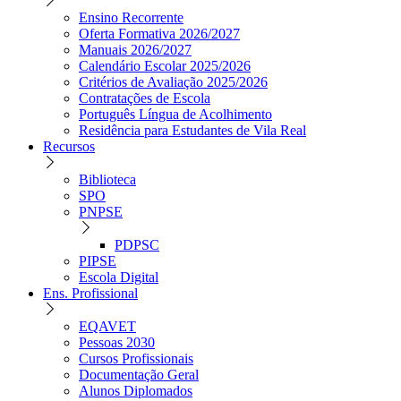
Ensino Recorrente
Oferta Formativa 2026/2027
Manuais 2026/2027
Calendário Escolar 2025/2026
Critérios de Avaliação 2025/2026
Contratações de Escola
Português Língua de Acolhimento
Residência para Estudantes de Vila Real
Recursos
Biblioteca
SPO
PNPSE
PDPSC
PIPSE
Escola Digital
Ens. Profissional
EQAVET
Pessoas 2030
Cursos Profissionais
Documentação Geral
Alunos Diplomados