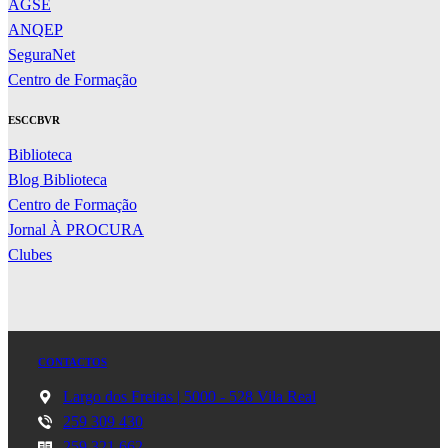
AGSE
ANQEP
SeguraNet
Centro de Formação
ESCCBVR
Biblioteca
Blog Biblioteca
Centro de Formação
Jornal À PROCURA
Clubes
CONTACTOS
Largo dos Freitas | 5000 - 528 Vila Real
259 309 430
259 321 662