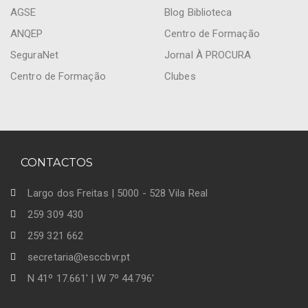
AGSE
Blog Biblioteca
ANQEP
Centro de Formação
SeguraNet
Jornal À PROCURA
Centro de Formação
Clubes
CONTACTOS
Largo dos Freitas | 5000 - 528 Vila Real
259 309 430
259 321 662
secretaria@esccbvr.pt
N 41º 17.661' | W 7º 44.796'