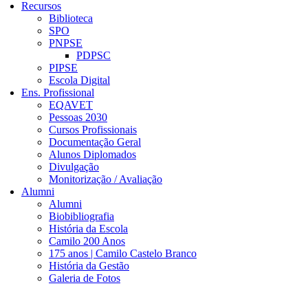
Recursos
Biblioteca
SPO
PNPSE
PDPSC
PIPSE
Escola Digital
Ens. Profissional
EQAVET
Pessoas 2030
Cursos Profissionais
Documentação Geral
Alunos Diplomados
Divulgação
Monitorização / Avaliação
Alumni
Alumni
Biobibliografia
História da Escola
Camilo 200 Anos
175 anos | Camilo Castelo Branco
História da Gestão
Galeria de Fotos