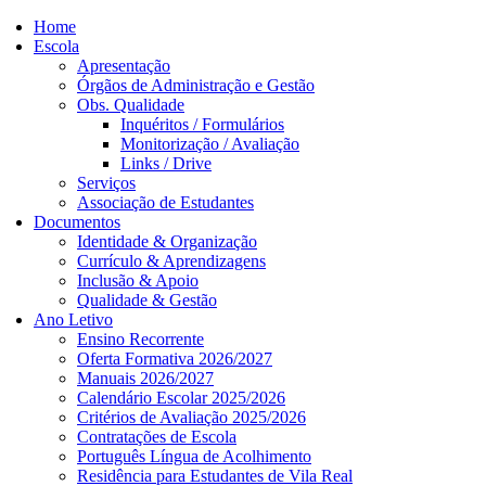
Home
Escola
Apresentação
Órgãos de Administração e Gestão
Obs. Qualidade
Inquéritos / Formulários
Monitorização / Avaliação
Links / Drive
Serviços
Associação de Estudantes
Documentos
Identidade & Organização
Currículo & Aprendizagens
Inclusão & Apoio
Qualidade & Gestão
Ano Letivo
Ensino Recorrente
Oferta Formativa 2026/2027
Manuais 2026/2027
Calendário Escolar 2025/2026
Critérios de Avaliação 2025/2026
Contratações de Escola
Português Língua de Acolhimento
Residência para Estudantes de Vila Real