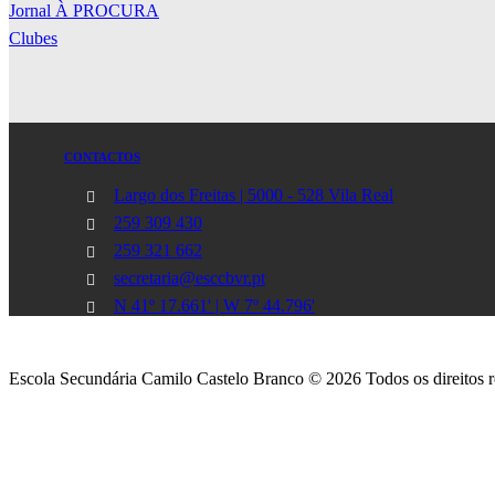
Jornal À PROCURA
Clubes
CONTACTOS
Largo dos Freitas | 5000 - 528 Vila Real
259 309 430
259 321 662
secretaria@esccbvr.pt
N 41º 17.661' | W 7º 44.796'
Escola Secundária Camilo Castelo Branco © 2026 Todos os direitos 