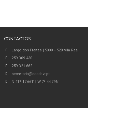
CONTACTOS
Largo dos Freitas | 5000 - 528 Vila Real
259 309 430
259 321 662
secretaria@esccbvr.pt
N 41º 17.661' | W 7º 44.796'