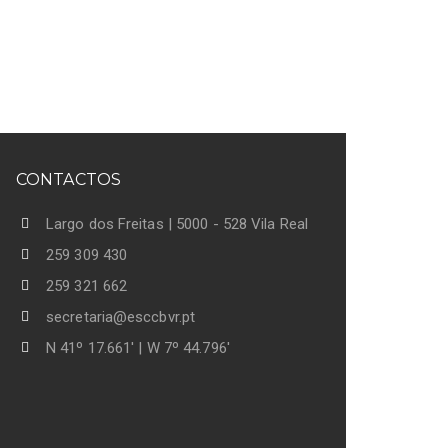
CONTACTOS
Largo dos Freitas | 5000 - 528 Vila Real
259 309 430
259 321 662
secretaria@esccbvr.pt
N 41º 17.661' | W 7º 44.796'