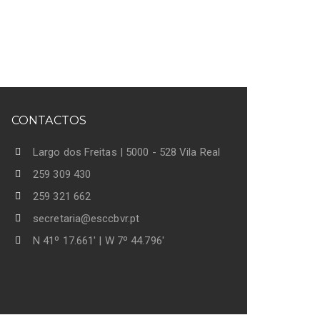
CONTACTOS
Largo dos Freitas | 5000 - 528 Vila Real
259 309 430
259 321 662
secretaria@esccbvr.pt
N 41º 17.661' | W 7º 44.796'