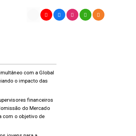
simultâneo com a Global
ciando o impacto das
upervisores financeiros
e Comissão do Mercado
a com o objetivo de
os jovens para a