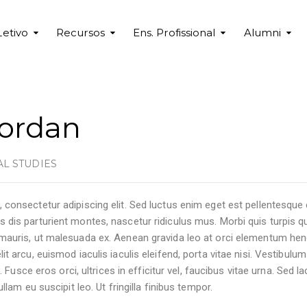
Letivo
Recursos
Ens. Profissional
Alumni
Jordan
AL STUDIES
consectetur adipiscing elit. Sed luctus enim eget est pellentesque 
dis parturient montes, nascetur ridiculus mus. Morbi quis turpis qu
mauris, ut malesuada ex. Aenean gravida leo at orci elementum hend
t arcu, euismod iaculis iaculis eleifend, porta vitae nisi. Vestibulum
d. Fusce eros orci, ultrices in efficitur vel, faucibus vitae urna. Sed 
ullam eu suscipit leo. Ut fringilla finibus tempor.