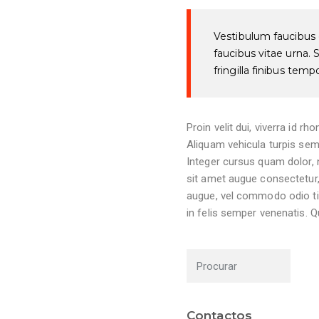
Vestibulum faucibus est
faucibus vitae urna. 
fringilla finibus tempo
Proin velit dui, viverra id r
Aliquam vehicula turpis sem
Integer cursus quam dolor, n
sit amet augue consectetur, 
augue, vel commodo odio tin
in felis semper venenatis. Q
Contactos