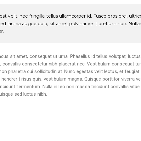
 velit, nec fringilla tellus ullamcorper id. Fusce eros orci, ultrices
Sed lacinia augue odio, sit amet pulvinar velit pretium non. Nulla
r.
honcus sit amet, consequat ut urna. Phasellus id tellus volutpat, luctu
, convallis consectetur nibh placerat nec. Vestibulum consequat tur
on pharetra dui sollicitudin at. Nunc egestas velit lectus, et feugiat
hendrerit risus quis, vestibulum magna. Quisque porttitor viverra vest
cidunt fermentum. Nulla in leo non massa tincidunt convallis vitae
uisque sed luctus nibh.