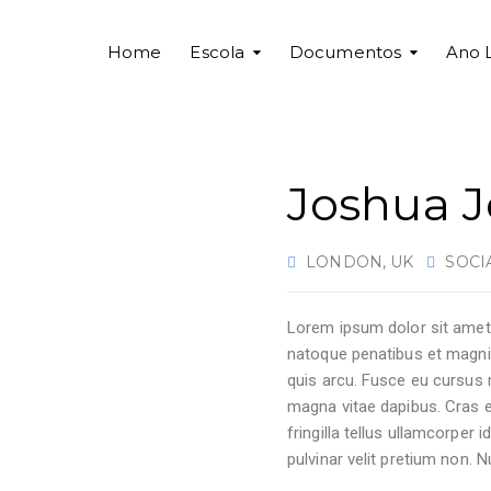
Home
Escola
Documentos
Ano 
Joshua 
LONDON, UK
SOCI
Lorem ipsum dolor sit amet, 
natoque penatibus et magnis 
quis arcu. Fusce eu cursus 
magna vitae dapibus. Cras eli
fringilla tellus ullamcorper i
pulvinar velit pretium non. N