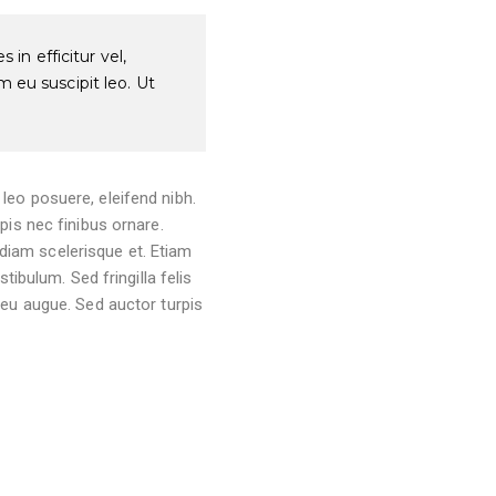
 in efficitur vel,
m eu suscipit leo. Ut
s leo posuere, eleifend nibh.
pis nec finibus ornare.
 diam scelerisque et. Etiam
ibulum. Sed fringilla felis
 eu augue. Sed auctor turpis