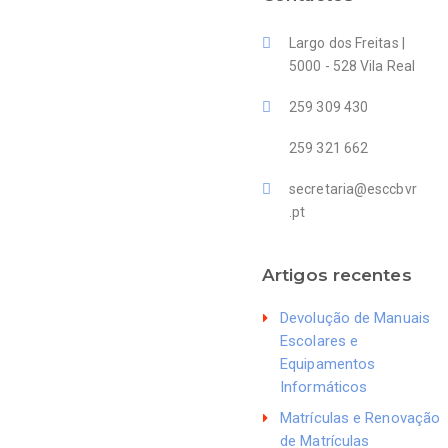
Largo dos Freitas |
5000 - 528 Vila Real
259 309 430
259 321 662
secretaria@esccbvr
.pt
Artigos recentes
Devolução de Manuais
Escolares e
Equipamentos
Informáticos
Matrículas e Renovação
de Matrículas