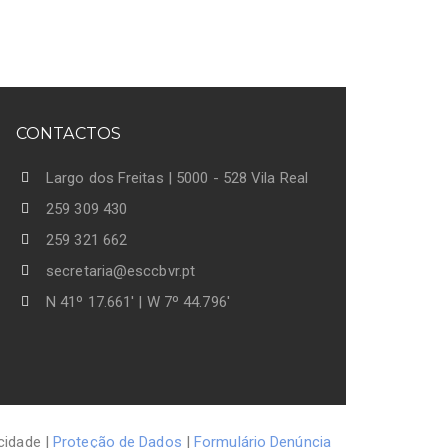
CONTACTOS
Largo dos Freitas | 5000 - 528 Vila Real
259 309 430
259 321 662
secretaria@esccbvr.pt
N 41º 17.661' | W 7º 44.796'
cidade |
Proteção de Dados
|
Formulário Denúncia