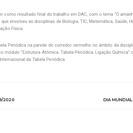
er como resultado final do trabalho em DAC, com o tema “O aman
ar que envolveu as disciplinas de Biologia; TIC; Matemática; Saúde, 
ação Física.
la Periódica na parede do corredor vermelho no âmbito da discipli
 no módulo “Estrutura Atómica. Tabela Periódica. Ligação Química” 
ernacional da Tabela Periódica.
9/2020
DIA MUNDIAL