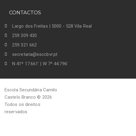
CONTACTOS
Largo dos Freitas | 5000 - 528 Vila Real
259 309 430
259 321 662
secretaria@esccbvr.pt
N 41º 17.661' | W 7º 44.796'
Escola Secundária Camilo
Castelo Branco © 2026
Todos os direitos
reservados