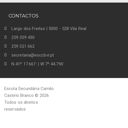
CONTACTOS
Largo dos Freitas | 5000 - 528 Vila Real
259 309 430
259 321 662
secretaria@esccbvr.pt
N 41º 17.661' | W 7º 44.796'
Escola Secundária Camilo
Castelo Branco © 2026
Todos os direitos
reservados