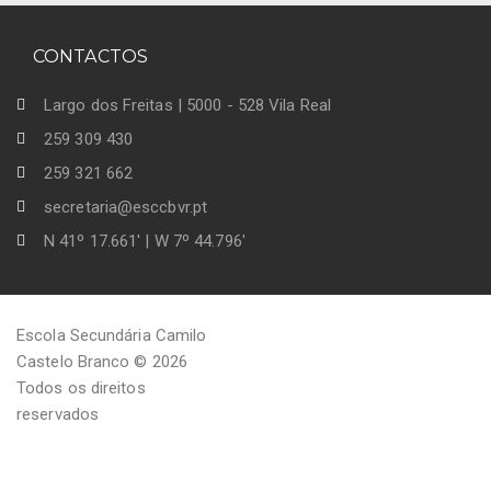
CONTACTOS
Largo dos Freitas | 5000 - 528 Vila Real
259 309 430
259 321 662
secretaria@esccbvr.pt
N 41º 17.661' | W 7º 44.796'
Escola Secundária Camilo
Castelo Branco © 2026
Todos os direitos
reservados