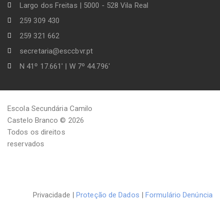
Largo dos Freitas | 5000 - 528 Vila Real
259 309 430
259 321 662
secretaria@esccbvr.pt
N 41º 17.661' | W 7º 44.796'
Escola Secundária Camilo
Castelo Branco © 2026
Todos os direitos
reservados
Privacidade |
Proteção de Dados
|
Formulário Denúncia