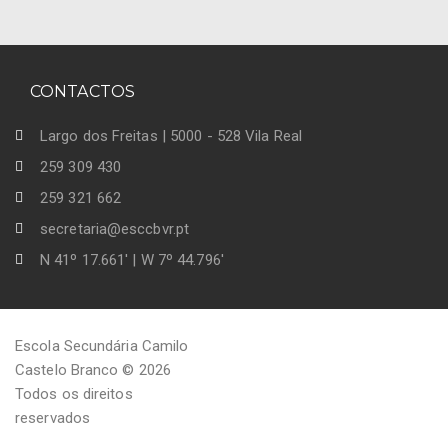
CONTACTOS
Largo dos Freitas | 5000 - 528 Vila Real
259 309 430
259 321 662
secretaria@esccbvr.pt
N 41º 17.661' | W 7º 44.796'
Escola Secundária Camilo
Castelo Branco © 2026
Todos os direitos
reservados