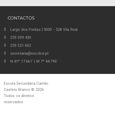
CONTACTOS
Largo dos Freitas | 5000 - 528 Vila Real
259 309 430
259 321 662
secretaria@esccbvr.pt
N 41º 17.661' | W 7º 44.796'
Escola Secundária Camilo
Castelo Branco © 2026
Todos os direitos
reservados