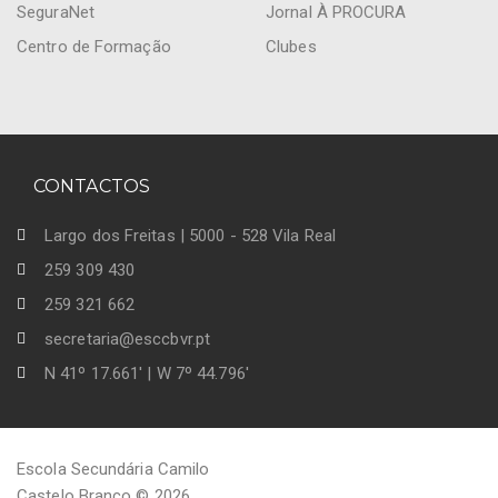
SeguraNet
Jornal À PROCURA
Centro de Formação
Clubes
CONTACTOS
Largo dos Freitas | 5000 - 528 Vila Real
259 309 430
259 321 662
secretaria@esccbvr.pt
N 41º 17.661' | W 7º 44.796'
Escola Secundária Camilo
Castelo Branco © 2026