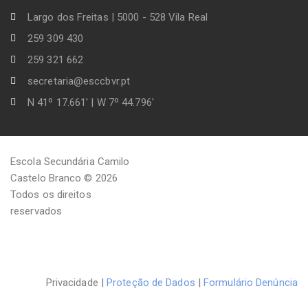
Largo dos Freitas | 5000 - 528 Vila Real
259 309 430
259 321 662
secretaria@esccbvr.pt
N 41º 17.661' | W 7º 44.796'
Escola Secundária Camilo
Castelo Branco © 2026
Todos os direitos
reservados
Privacidade |
Proteção de Dados
|
Formulário Denúncia