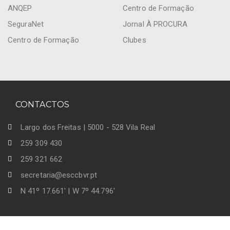
ANQEP
Centro de Formação
SeguraNet
Jornal À PROCURA
Centro de Formação
Clubes
CONTACTOS
Largo dos Freitas | 5000 - 528 Vila Real
259 309 430
259 321 662
secretaria@esccbvr.pt
N 41º 17.661' | W 7º 44.796'