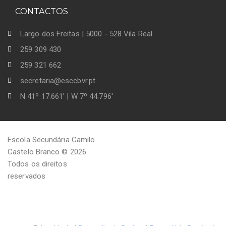
CONTACTOS
Largo dos Freitas | 5000 - 528 Vila Real
259 309 430
259 321 662
secretaria@esccbvr.pt
N 41º 17.661' | W 7º 44.796'
Escola Secundária Camilo
Castelo Branco © 2026
Todos os direitos
reservados