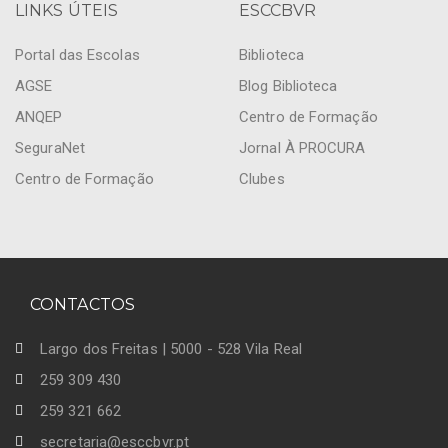
LINKS ÚTEIS
ESCCBVR
Portal das Escolas
Biblioteca
AGSE
Blog Biblioteca
ANQEP
Centro de Formação
SeguraNet
Jornal À PROCURA
Centro de Formação
Clubes
CONTACTOS
Largo dos Freitas | 5000 - 528 Vila Real
259 309 430
259 321 662
secretaria@esccbvr.pt