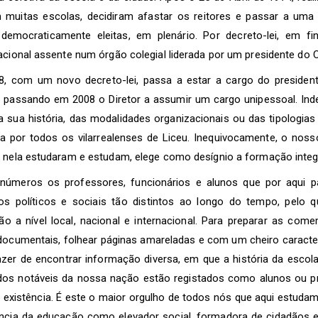
 muitas escolas, decidiram afastar os reitores e passar a um
democraticamente eleitas, em plenário. Por decreto-lei, em fi
acional assente num órgão colegial liderada por um presidente do C
, com um novo decreto-lei, passa a estar a cargo do presidente
l, passando em 2008 o Diretor a assumir um cargo unipessoal. I
a sua história, das modalidades organizacionais ou das tipologias
 por todos os vilarrealenses de Liceu. Inequivocamente, o noss
 nela estudaram e estudam, elege como desígnio a formação integr
números os professores, funcionários e alunos que por aqui p
os políticos e sociais tão distintos ao longo do tempo, pelo 
ição a nível local, nacional e internacional. Para preparar as c
documentais, folhear páginas amareladas e com um cheiro caracter
zer de encontrar informação diversa, em que a história da escola 
dos notáveis da nossa nação estão registados como alunos ou pr
 existência. É este o maior orgulho de todos nós que aqui estuda
ncia da educação como elevador social, formadora de cidadãos 