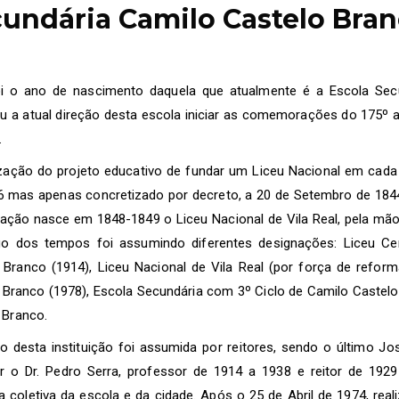
undária Camilo Castelo Bra
i o ano de nascimento daquela que atualmente é a Escola Sec
u a atual direção desta escola iniciar as comemorações do 175º a
.
ização do projeto educativo de fundar um Liceu Nacional em cada 
 mas apenas concretizado por decreto, a 20 de Setembro de 1844
ação nasce em 1848-1849 o Liceu Nacional de Vila Real, pela mão 
o dos tempos foi assumindo diferentes designações: Liceu Cent
 Branco (1914), Liceu Nacional de Vila Real (por força de refo
 Branco (1978), Escola Secundária com 3º Ciclo de Camilo Castelo
 Branco.
o desta instituição foi assumida por reitores, sendo o último Jo
r o Dr. Pedro Serra, professor de 1914 a 1938 e reitor de 192
 coletiva da escola e da cidade. Após o 25 de Abril de 1974, rea