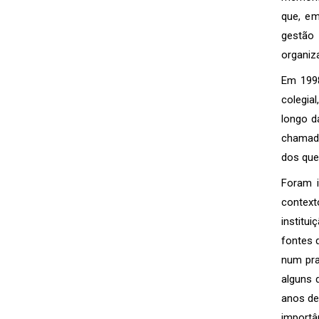
que, em
gestão 
organiz
Em 1998
colegia
longo d
chamada
dos que
Foram i
context
institu
fontes 
num pra
alguns 
anos de
importâ