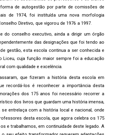
a forma de autogestão por parte de comissões de
nais de 1974, foi instituída uma nova morfologia
onselho Diretivo, que vigorou de 1976 a 1997.
 do conselho executivo, ainda a dirigir um órgão
ndependentemente das designações que foi tendo ao
 de gestão, esta escola continua a ser conhecida e
o Liceu, cuja função maior sempre foi a educação
al com qualidade e excelência.
assaram, que fizeram a história desta escola em
que recordá-los é reconhecer a importância desta
omemorações dos 175 anos foi necessário recorrer a
ístico dos livros que guardam uma história imensa,
se entrelaça com a história local e nacional, onde
ofessores desta escola, que agora celebra os 175
mos e trabalhamos, em continuidade deste legado. A
e o seu efeito transformador requerem adaptações