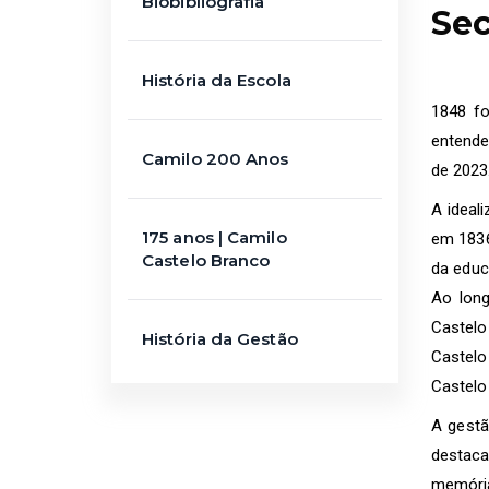
Biobibliografia
Sec
História da Escola
1848 fo
entende
Camilo 200 Anos
de 2023
A ideal
175 anos | Camilo
em 1836
Castelo Branco
da educ
Ao long
Castelo
História da Gestão
Castelo
Castelo
A gestã
destaca
memória