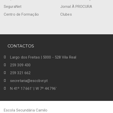
SeguraNet
Jornal À PROCURA
Centro de Formação
Clubes
CONTACTOS
Largo dos Freitas | 5000 - 528 Vila Real
259 309 430
259 321 662
secretaria@esccbvr.pt
N 41º 17.661' | W 7º 44.796'
Escola Secundária Camilo